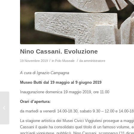
Nino Cassani. Evoluzione
/
/
19 Novembre 2019
in
Polo Museale
da
amministratore
A cura di Ignazio Campagna
Museo Butti dal 19 maggio al 9 giugno 2019
Inaugurazione domenica 19 maggio 2019, ore 11.00
Orari d’apertura:
MISIA DE ANGELIS:
PARVENZE
da martedì a venerdì 14.00-18.30, sabato 9.30 – 12.00 e 14.00-1
D’INFINITO
La stagione artistica dei Musei Civici Viggiutesi prosegue a maggi
Cassani il quale ha consolidato quel titolo di un famoso volume, edi
anch’egli viggiutese, pubblicò. Nino Cassani, scomparso l’11 dice