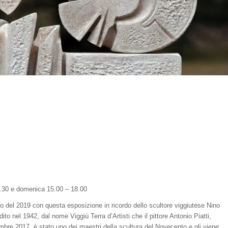
8.30 e domenica 15.00 – 18.00
o del 2019 con questa esposizione in ricordo dello scultore viggiutese Nino
to nel 1942, dal nome Viggiù Terra d’Artisti che il pittore Antonio Piatti,
mbre 2017, è stato uno dei maestri della scultura del Novecento e gli viene