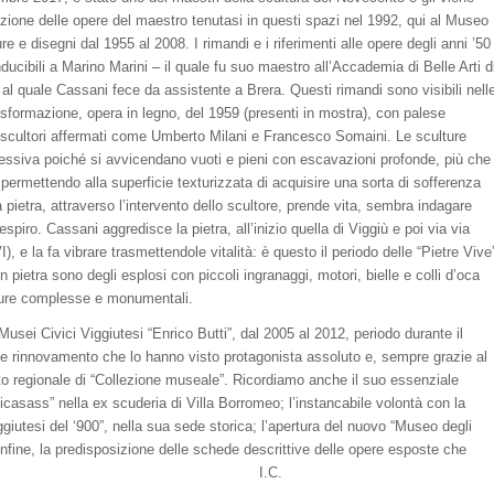
one delle opere del maestro tenutasi in questi spazi nel 1992, qui al Museo
e e disegni dal 1955 al 2008. I rimandi e i riferimenti alle opere degli anni ’50
ibili a Marino Marini – il quale fu suo maestro all’Accademia di Belle Arti d
 al quale Cassani fece da assistente a Brera. Questi rimandi sono visibili nell
asformazione, opera in legno, del 1959 (presenti in mostra), con palese
i scultori affermati come Umberto Milani e Francesco Somaini. Le sculture
essiva poiché si avvicendano vuoti e pieni con escavazioni profonde, più che
, permettendo alla superficie texturizzata di acquisire una sorta di sofferenza
lla pietra, attraverso l’intervento dello scultore, prende vita, sembra indagare
espiro. Cassani aggredisce la pietra, all’inizio quella di Viggiù e poi via via
 e la fa vibrare trasmettendole vitalità: è questo il periodo delle “Pietre Vive
n pietra sono degli esplosi con piccoli ingranaggi, motori, bielle e colli d’oca
ture complesse e monumentali.
usei Civici Viggiutesi “Enrico Butti”, dal 2005 al 2012, periodo durante il
e e rinnovamento che lo hanno visto protagonista assoluto e, sempre grazie al
to regionale di “Collezione museale”. Ricordiamo anche il suo essenziale
casass” nella ex scuderia di Villa Borromeo; l’instancabile volontà con la
ggiutesi del ‘900”, nella sua sede storica; l’apertura del nuovo “Museo degli
 infine, la predisposizione delle schede descrittive delle opere esposte che
lla scoperta dei Musei. I.C.