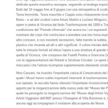
dedicata questa esaustiva rassegna, seguendo un’analoga esposizi
Butti dal 19 maggio fino al 9 giugno con una retrospettiva di scultur
Testa femminile, Testa maschile e Coppia sono chiaramente riconduc
Brera – e ad altri scultori come Arturo Martini e Luciano Minguzzi,
opere in pietra di Vicenza dal titolo Trasformazione del 1958 e Tr
condivisione del “Periodo informale” che aveva tra i sui esponent
mostrano dei corpi che cominciano a prendere una loro forza espr
altro concave, e con insistenti lavorazioni, fatte tramite la subbia
plastica che rimanda ad alti e altri significati. Il colore iniziale de
tutte le minuzie formali ed eleva l’opera a una struttura di grande r
quella di Vicenza, che comprava dai Fratelli Peotta a Grancona (VI),
con le rappresentazioni dei Rotanti e Strutture Circolari. Le opere i
meccanici che l’artista ricompone sapientemente ottenendo strut
Nino Cassani, ha rivestito l’importante carica di Conservatore dei M
quale i Musei hanno subito importanti interventi di trasformazion
suo operato, le raccolte hanno ottenuto l’importante riconoscimen
apporto per la riorganizzazione della nuova sede del “Museo dei Pi
quale ha perseguito la riorganizzazione del “Museo degli Artisti Vi
Artisti Viggiutesi dell’800” presso l’Orangerie di Villa Borromeo e,
ancora oggi accompagnano il visitatore a