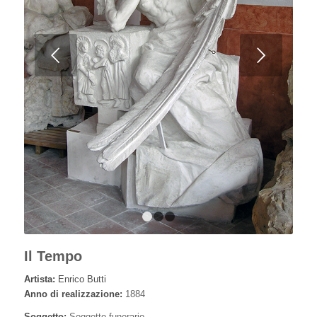
Posteriore
1
2
3
Il Tempo
Artista:
Enrico Butti
Anno di realizzazione:
1884
Soggetto:
Soggetto funerario