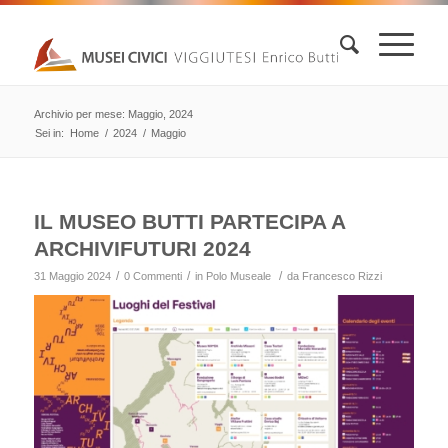
Archivio per mese: Maggio, 2024
Sei in:
Home
/
2024
/
Maggio
IL MUSEO BUTTI PARTECIPA A
ARCHIVIFUTURI 2024
/
/
/
31 Maggio 2024
0 Commenti
in
Polo Museale
da
Francesco Rizzi