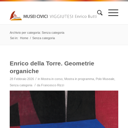
Archivio per categoria: Senza categoria
Sei in:
Home
/
Senza categoria
Enrico della Torre. Geometrie
organiche
/
28 Febbraio 2026
in
Mostra in corso
,
Mostra in programma
,
Polo Museale
,
/
Senza categoria
da
Francesco Rizzi