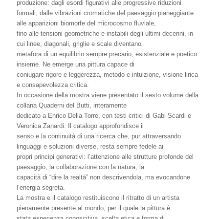
produzione: dagli esordi figurativi alle progressive riduzioni
formali, dalle vibrazioni cromatiche del paesaggio pianeggiante
alle apparizioni biomorfe del microcosmo fluviale,
fino alle tensioni geometriche e instabili degli ultimi decenni, in
cui linee, diagonali, griglie e scale diventano
metafora di un equilibrio sempre precario, esistenziale e poetico
insieme. Ne emerge una pittura capace di
coniugare rigore e leggerezza, metodo e intuizione, visione lirica
e consapevolezza critica.
In occasione della mostra viene presentato il sesto volume della
collana Quaderni del Butti, interamente
dedicato a Enrico Della Torre, con testi critici di Gabi Scardi e
Veronica Zanardi. Il catalogo approfondisce il
senso e la continuità di una ricerca che, pur attraversando
linguaggi e soluzioni diverse, resta sempre fedele ai
propri principi generativi: l’attenzione alle strutture profonde del
paesaggio, la collaborazione con la natura, la
capacità di “dire la realtà” non descrivendola, ma evocandone
l’energia segreta.
La mostra e il catalogo restituiscono il ritratto di un artista
pienamente presente al mondo, per il quale la pittura è
stata esperienza conoscitiva, scelta etica e forma di