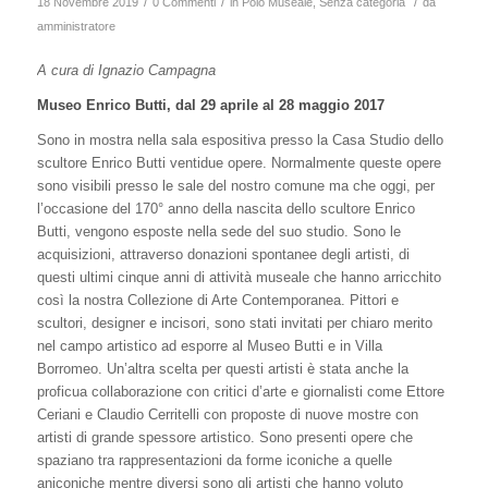
/
/
/
18 Novembre 2019
0 Commenti
in
Polo Museale
,
Senza categoria
da
amministratore
A cura di Ignazio Campagna
Museo Enrico Butti, dal 29 aprile al 28 maggio 2017
Sono in mostra nella sala espositiva presso la Casa Studio dello
scultore Enrico Butti ventidue opere. Normalmente queste opere
sono visibili presso le sale del nostro comune ma che oggi, per
l’occasione del 170° anno della nascita dello scultore Enrico
Butti, vengono esposte nella sede del suo studio. Sono le
acquisizioni, attraverso donazioni spontanee degli artisti, di
questi ultimi cinque anni di attività museale che hanno arricchito
così la nostra Collezione di Arte Contemporanea. Pittori e
scultori, designer e incisori, sono stati invitati per chiaro merito
nel campo artistico ad esporre al Museo Butti e in Villa
Borromeo. Un’altra scelta per questi artisti è stata anche la
proficua collaborazione con critici d’arte e giornalisti come Ettore
Ceriani e Claudio Cerritelli con proposte di nuove mostre con
artisti di grande spessore artistico. Sono presenti opere che
spaziano tra rappresentazioni da forme iconiche a quelle
aniconiche mentre diversi sono gli artisti che hanno voluto