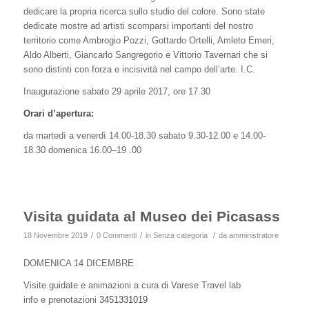
dedicare la propria ricerca sullo studio del colore. Sono state
dedicate mostre ad artisti scomparsi importanti del nostro
territorio come Ambrogio Pozzi, Gottardo Ortelli, Amleto Emeri,
Aldo Alberti, Giancarlo Sangregorio e Vittorio Tavernari che si
sono distinti con forza e incisività nel campo dell’arte. I.C.
Inaugurazione sabato 29 aprile 2017, ore 17.30
Orari d’apertura:
da martedì a venerdì 14.00-18.30 sabato 9.30-12.00 e 14.00-
18.30 domenica 16.00–19 .00
Visita guidata al Museo dei Picasass
/
/
/
18 Novembre 2019
0 Commenti
in
Senza categoria
da
amministratore
DOMENICA 14 DICEMBRE
Visite guidate e animazioni a cura di Varese Travel lab
info e prenotazioni
3451331019